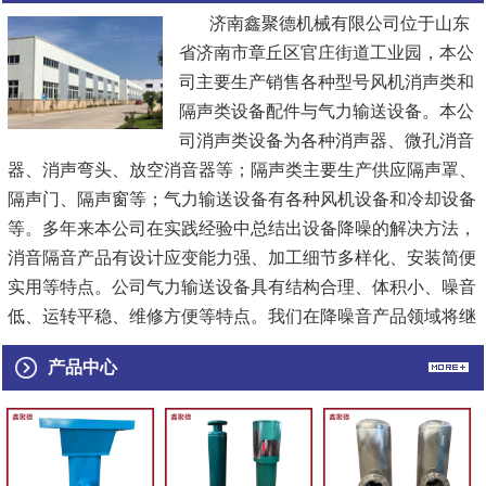
济南鑫聚德机械有限公司位于山东
省济南市章丘区官庄街道工业园，本公
司主要生产销售各种型号风机消声类和
隔声类设备配件与气力输送设备。本公
司消声类设备为各种消声器、微孔消音
器、消声弯头、放空消音器等；隔声类主要生产供应隔声罩、
隔声门、隔声窗等；气力输送设备有各种风机设备和冷却设备
等。多年来本公司在实践经验中总结出设备降噪的解决方法，
消音隔音产品有设计应变能力强、加工细节多样化、安装简便
实用等特点。公司气力输送设备具有结构合理、体积小、噪音
低、运转平稳、维修方便等特点。我们在降噪音产品领域将继
续精益求精，随着市场的需求，...
[查看详情]
产品中心