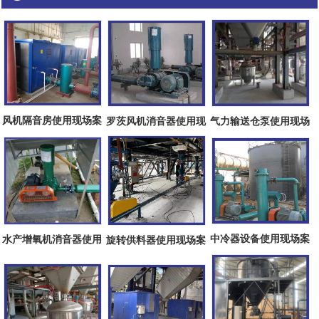
风机隔音房使用现场案
罗茨风机消音器使用现
气力输送仓泵使用现场
例展示
场案例展示
案例展示
中冷器设备使用现场案
水产增氧机消音器使用
旋转供料器使用现场案
例展示
现场案例展...
例展示