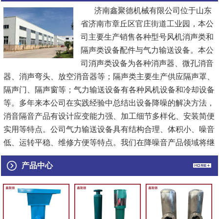
济南鑫聚德机械有限公司位于山东
省济南市章丘区官庄街道工业园，本公
司主要生产销售各种型号风机消声类和
隔声类设备配件与气力输送设备。本公
司消声类设备为各种消声器、微孔消音
器、消声弯头、放空消音器等；隔声类主要生产供应隔声罩、
隔声门、隔声窗等；气力输送设备有各种风机设备和冷却设备
等。多年来本公司在实践经验中总结出设备降噪的解决方法，
消音隔音产品有设计应变能力强、加工细节多样化、安装简便
实用等特点。公司气力输送设备具有结构合理、体积小、噪音
低、运转平稳、维修方便等特点。我们在降噪音产品领域将继
续精益求精，随着市场的需求，...
[查看详情]
产品中心