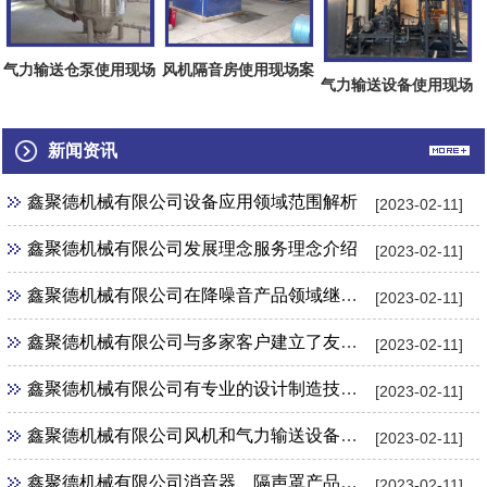
风机隔音房使用现场案
气力输送仓泵使用现场
气力输送设备使用现场
例展示
案例展示
案例展示
新闻资讯
鑫聚德机械有限公司设备应用领域范围解析
[2023-02-11]
鑫聚德机械有限公司发展理念服务理念介绍
[2023-02-11]
鑫聚德机械有限公司在降噪音产品领域继续开拓进取
[2023-02-11]
鑫聚德机械有限公司与多家客户建立了友好的合作关系
[2023-02-11]
鑫聚德机械有限公司有专业的设计制造技术团队
[2023-02-11]
鑫聚德机械有限公司风机和气力输送设备特点
[2023-02-11]
鑫聚德机械有限公司消音器、隔声罩产品特点
[2023-02-11]