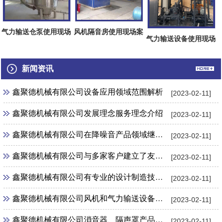
风机隔音房使用现场案
气力输送仓泵使用现场
气力输送设备使用现场
例展示
案例展示
案例展示
新闻资讯
鑫聚德机械有限公司设备应用领域范围解析
[2023-02-11]
鑫聚德机械有限公司发展理念服务理念介绍
[2023-02-11]
鑫聚德机械有限公司在降噪音产品领域继续开拓进取
[2023-02-11]
鑫聚德机械有限公司与多家客户建立了友好的合作关系
[2023-02-11]
鑫聚德机械有限公司有专业的设计制造技术团队
[2023-02-11]
鑫聚德机械有限公司风机和气力输送设备特点
[2023-02-11]
鑫聚德机械有限公司消音器、隔声罩产品特点
[2023-02-11]