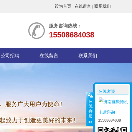
设为首页
|
在线留言
|
联系我们
服务咨询热线：
15508684038
公司招聘
在线留言
联系我们
15508684038